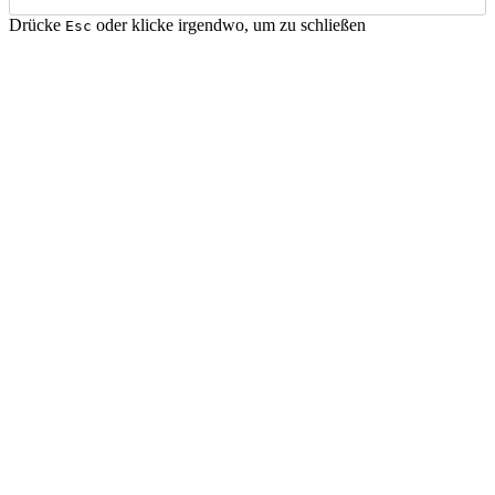
Drücke
oder klicke irgendwo, um zu schließen
Esc
Startseite
Blog
Projekte
Tags
Website
de
/
en
Suche