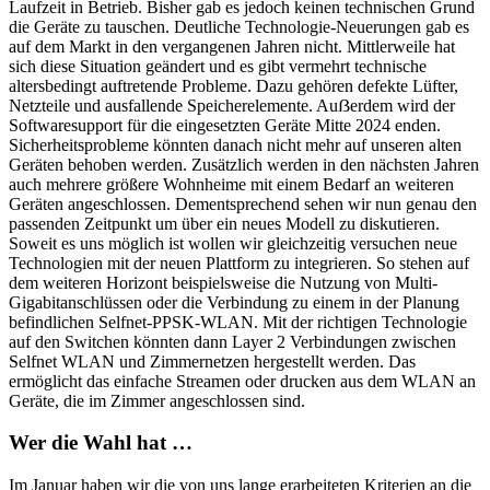
Laufzeit in Betrieb. Bisher gab es jedoch keinen technischen Grund
die Geräte zu tauschen. Deutliche Technologie-Neuerungen gab es
auf dem Markt in den vergangenen Jahren nicht. Mittlerweile hat
sich diese Situation geändert und es gibt vermehrt technische
altersbedingt auftretende Probleme. Dazu gehören defekte Lüfter,
Netzteile und ausfallende Speicherelemente. Auẞerdem wird der
Softwaresupport für die eingesetzten Geräte Mitte 2024 enden.
Sicherheitsprobleme könnten danach nicht mehr auf unseren alten
Geräten behoben werden. Zusätzlich werden in den nächsten Jahren
auch mehrere größere Wohnheime mit einem Bedarf an weiteren
Geräten angeschlossen. Dementsprechend sehen wir nun genau den
passenden Zeitpunkt um über ein neues Modell zu diskutieren.
Soweit es uns möglich ist wollen wir gleichzeitig versuchen neue
Technologien mit der neuen Plattform zu integrieren. So stehen auf
dem weiteren Horizont beispielsweise die Nutzung von Multi-
Gigabitanschlüssen oder die Verbindung zu einem in der Planung
befindlichen Selfnet-PPSK-WLAN. Mit der richtigen Technologie
auf den Switchen könnten dann Layer 2 Verbindungen zwischen
Selfnet WLAN und Zimmernetzen hergestellt werden. Das
ermöglicht das einfache Streamen oder drucken aus dem WLAN an
Geräte, die im Zimmer angeschlossen sind.
Wer die Wahl hat …
Im Januar haben wir die von uns lange erarbeiteten Kriterien an die