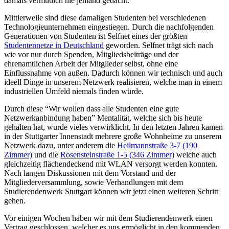
damals vermutlich nie jemand gedacht.
Mittlerweile sind diese damaligen Studenten bei verschiedenen
Technologieunternehmen eingestiegen. Durch die nachfolgenden
Generationen von Studenten ist Selfnet eines der größten
Studentennetze in Deutschland
geworden. Selfnet trägt sich nach
wie vor nur durch Spenden, Mitgliedsbeiträge und der
ehrenamtlichen Arbeit der Mitglieder selbst, ohne eine
Einflussnahme von außen. Dadurch können wir technisch und auch
ideell Dinge in unserem Netzwerk realisieren, welche man in einem
industriellen Umfeld niemals finden würde.
Durch diese “Wir wollen dass alle Studenten eine gute
Netzwerkanbindung haben” Mentalität, welche sich bis heute
gehalten hat, wurde vieles verwirklicht. In den letzten Jahren kamen
in der Stuttgarter Innenstadt mehrere große Wohnheime zu unserem
Netzwerk dazu, unter anderem die
Heilmannstraße 3-7 (190
Zimmer)
und die
Rosensteinstraße 1-5 (346 Zimmer)
welche auch
gleichzeitig flächendeckend mit WLAN versorgt werden konnten.
Nach langen Diskussionen mit dem Vorstand und der
Mitgliederversammlung, sowie Verhandlungen mit dem
Studierendenwerk Stuttgart können wir jetzt einen weiteren Schritt
gehen.
Vor einigen Wochen haben wir mit dem Studierendenwerk einen
Vertrag geschlossen, welcher es uns ermöglicht in den kommenden